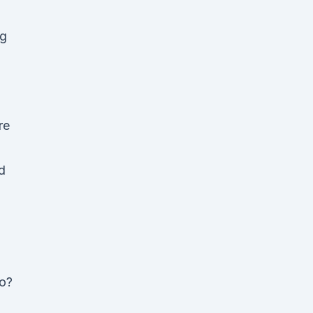
ng
re
d
Co?