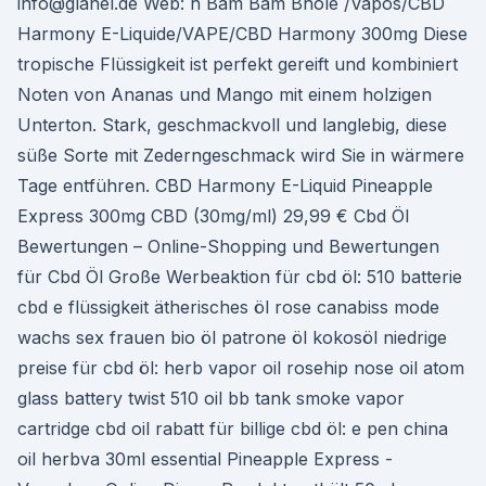
info@glanel.de Web: h Bam Bam Bhole /Vapos/CBD
Harmony E-Liquide/VAPE/CBD Harmony 300mg Diese
tropische Flüssigkeit ist perfekt gereift und kombiniert
Noten von Ananas und Mango mit einem holzigen
Unterton. Stark, geschmackvoll und langlebig, diese
süße Sorte mit Zederngeschmack wird Sie in wärmere
Tage entführen. CBD Harmony E-Liquid Pineapple
Express 300mg CBD (30mg/ml) 29,99 € Cbd Öl
Bewertungen – Online-Shopping und Bewertungen
für Cbd Öl Große Werbeaktion für cbd öl: 510 batterie
cbd e flüssigkeit ätherisches öl rose canabiss mode
wachs sex frauen bio öl patrone öl kokosöl niedrige
preise für cbd öl: herb vapor oil rosehip nose oil atom
glass battery twist 510 oil bb tank smoke vapor
cartridge cbd oil rabatt für billige cbd öl: e pen china
oil herbva 30ml essential Pineapple Express -