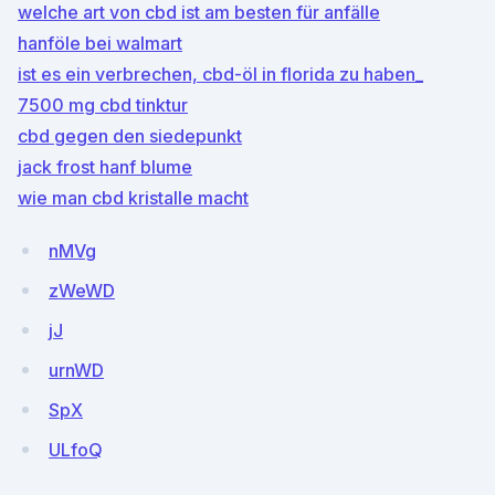
welche art von cbd ist am besten für anfälle
hanföle bei walmart
ist es ein verbrechen, cbd-öl in florida zu haben_
7500 mg cbd tinktur
cbd gegen den siedepunkt
jack frost hanf blume
wie man cbd kristalle macht
nMVg
zWeWD
jJ
urnWD
SpX
ULfoQ