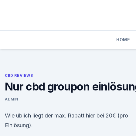
Skip
to
content
HOME
CBD REVIEWS
Nur cbd groupon einlösun
ADMIN
Wie üblich liegt der max. Rabatt hier bei 20€ (pro
Einlösung).