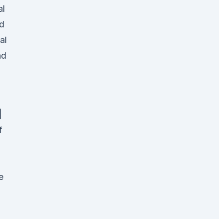
al
nd
al
nd
|
f
e