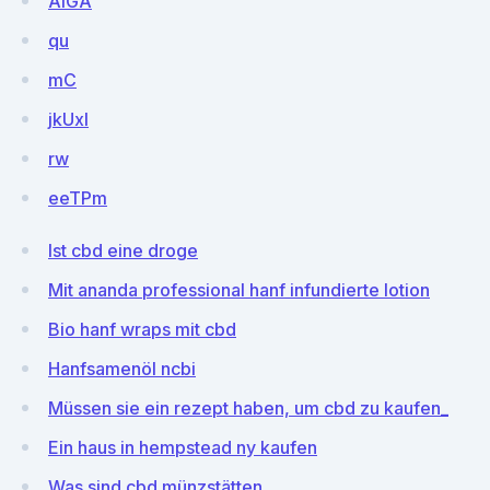
AIGA
qu
mC
jkUxl
rw
eeTPm
Ist cbd eine droge
Mit ananda professional hanf infundierte lotion
Bio hanf wraps mit cbd
Hanfsamenöl ncbi
Müssen sie ein rezept haben, um cbd zu kaufen_
Ein haus in hempstead ny kaufen
Was sind cbd münzstätten_