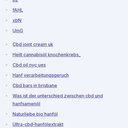
fAHL
xbN
UmG
Cbd joint cream uk
Heilt cannabisöl knochenkrebs_
Cbd oil nyc ues
Hanf verarbeitungsgeruch
Cbd bars in brisbane
Was ist der unterschied zwischen cbd und
hanfsamenöl
Naturliebe bio hanföl
Ultra-cbd-hanfölextrakt