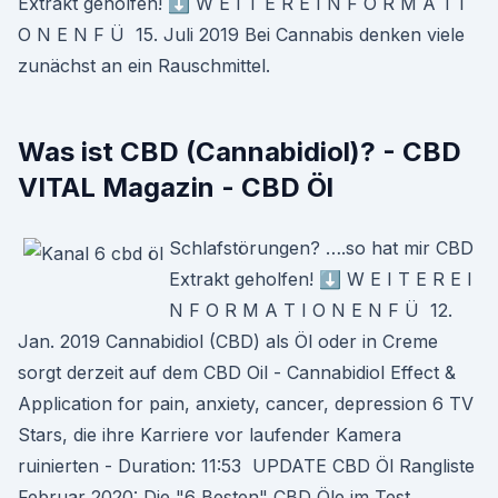
Extrakt geholfen! ⬇️ W E I T E R E I N F O R M A T I
O N E N F Ü 15. Juli 2019 Bei Cannabis denken viele
zunächst an ein Rauschmittel.
Was ist CBD (Cannabidiol)? - CBD
VITAL Magazin - CBD Öl
Schlafstörungen? ….so hat mir CBD
Extrakt geholfen! ⬇️ W E I T E R E I
N F O R M A T I O N E N F Ü 12.
Jan. 2019 Cannabidiol (CBD) als Öl oder in Creme
sorgt derzeit auf dem CBD Oil - Cannabidiol Effect &
Application for pain, anxiety, cancer, depression 6 TV
Stars, die ihre Karriere vor laufender Kamera
ruinierten - Duration: 11:53 UPDATE CBD Öl Rangliste
Februar 2020: Die "6 Besten" CBD Öle im Test.