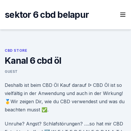
Skip
to
sektor 6 cbd belapur
content
CBD STORE
Kanal 6 cbd öl
GUEST
Deshalb ist beim CBD Öl Kauf darauf ᐅ CBD Öl ist so
vielfältig in der Anwendung und auch in der Wirkung!
🥇Wir zeigen Dir, wie du CBD verwendest und was du
beachten musst ✅.
Unruhe? Angst? Schlafstörungen? ….so hat mir CBD